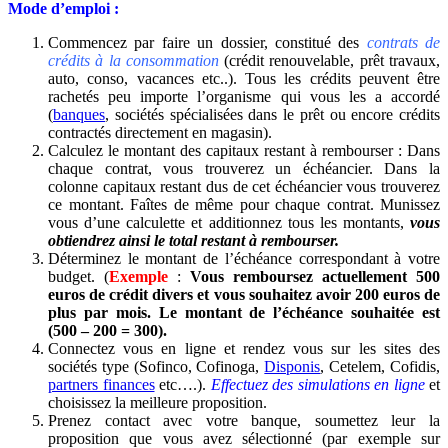
Mode d’emploi :
Commencez par faire un dossier, constitué des
contrats de
crédits à la consommation
(crédit renouvelable, prêt travaux,
auto, conso, vacances etc..). Tous les crédits peuvent être
rachetés peu importe l’organisme qui vous les a accordé
(
banques
, sociétés spécialisées dans le prêt ou encore crédits
contractés directement en magasin).
Calculez le montant des capitaux restant à rembourser : Dans
chaque contrat, vous trouverez un échéancier. Dans la
colonne capitaux restant dus de cet échéancier vous trouverez
ce montant. Faîtes de même pour chaque contrat. Munissez
vous d’une calculette et additionnez tous les montants,
vous
obtiendrez ainsi le total restant à rembourser.
Déterminez le montant de l’échéance correspondant à votre
budget. (
Exemple
:
Vous remboursez actuellement 500
euros de crédit divers et vous souhaitez avoir 200 euros de
plus par mois. Le montant de l’échéance souhaitée est
(500 – 200 = 300).
Connectez vous en ligne et rendez vous sur les sites des
sociétés type (Sofinco, Cofinoga,
Disponis
, Cetelem, Cofidis,
partners finances
etc….).
Effectuez des simulations en ligne
et
choisissez la meilleure proposition.
Prenez contact avec votre banque, soumettez leur la
proposition que vous avez sélectionné (par exemple sur